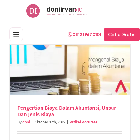
Skip
doniirvan
id
DI
to
PERSONAL ACCURATE CONSULTANT
content
Coba Gratis
0812 1967 0101
Pengertian Biaya Dalam Akuntansi, Unsur
Dan Jenis Biaya
By
doni
|
Oktober 17th, 2019
|
Artikel Accurate