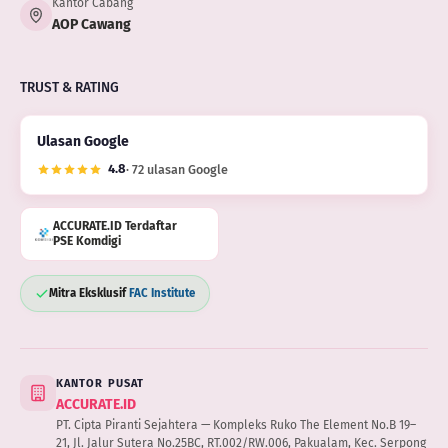
Kantor Cabang
AOP Cawang
TRUST & RATING
Ulasan Google
4.8
· 72 ulasan Google
ACCURATE.ID Terdaftar
PSE Komdigi
Mitra Eksklusif
FAC Institute
KANTOR PUSAT
ACCURATE.ID
PT. Cipta Piranti Sejahtera — Kompleks Ruko The Element No.B 19–
21, Jl. Jalur Sutera No.25BC, RT.002/RW.006, Pakualam, Kec. Serpong