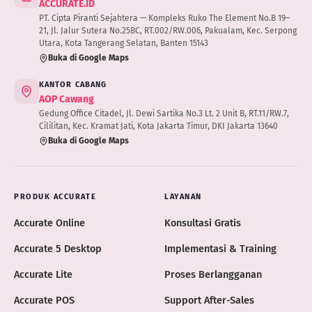
ACCURATE.ID
PT. Cipta Piranti Sejahtera — Kompleks Ruko The Element No.B 19–
21, Jl. Jalur Sutera No.25BC, RT.002/RW.006, Pakualam, Kec. Serpong
Utara, Kota Tangerang Selatan, Banten 15143
Buka di Google Maps
KANTOR CABANG
AOP Cawang
Gedung Office Citadel, Jl. Dewi Sartika No.3 Lt. 2 Unit B, RT.11/RW.7,
Cililitan, Kec. Kramat Jati, Kota Jakarta Timur, DKI Jakarta 13640
Buka di Google Maps
PRODUK ACCURATE
LAYANAN
Accurate Online
Konsultasi Gratis
Accurate 5 Desktop
Implementasi & Training
Accurate Lite
Proses Berlangganan
Accurate POS
Support After-Sales