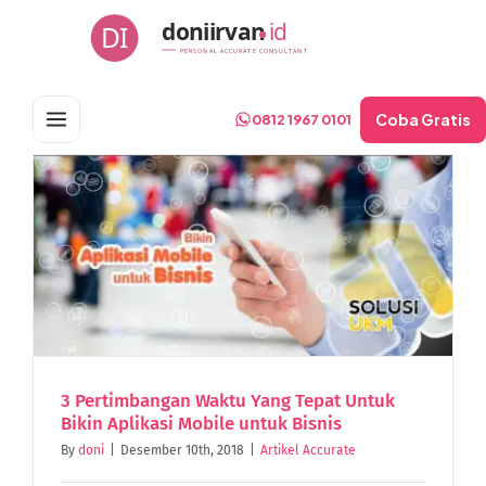
Skip
doniirvan
id
DI
to
PERSONAL ACCURATE CONSULTANT
content
Coba Gratis
0812 1967 0101
3 Pertimbangan Waktu Yang Tepat Untuk
Bikin Aplikasi Mobile untuk Bisnis
By
doni
|
Desember 10th, 2018
|
Artikel Accurate