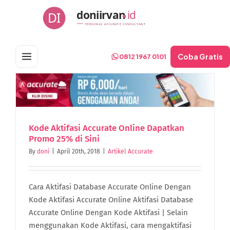
Skip
doniirvan
id
DI
to
PERSONAL ACCURATE CONSULTANT
content
Coba Gratis
0812 1967 0101
Kode Aktifasi Accurate Online Dapatkan
Promo 25% di Sini
By
doni
|
April 20th, 2018
|
Artikel Accurate
Cara Aktifasi Database Accurate Online Dengan
Kode Aktifasi Accurate Online Aktifasi Database
Accurate Online Dengan Kode Aktifasi | Selain
menggunakan Kode Aktifasi, cara mengaktifasi