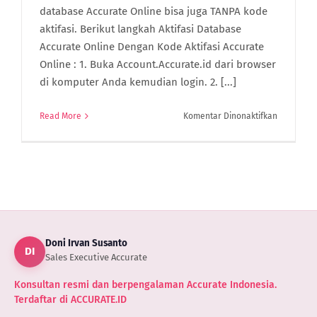
database Accurate Online bisa juga TANPA kode
aktifasi. Berikut langkah Aktifasi Database
Accurate Online Dengan Kode Aktifasi Accurate
Online : 1. Buka Account.Accurate.id dari browser
di komputer Anda kemudian login. 2. [...]
pada
Read More
Komentar Dinonaktifkan
Kode
Aktifasi
Accurate
Online
Dapatkan
Promo
25%
di
Doni Irvan Susanto
Sini
DI
Sales Executive Accurate
Konsultan resmi dan berpengalaman Accurate Indonesia.
Terdaftar di ACCURATE.ID