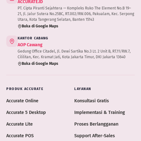
ACCURATE.ID
PT. Cipta Piranti Sejahtera — Kompleks Ruko The Element No.B 19–
21, Jl. Jalur Sutera No.25BC, RT.002/RW.006, Pakualam, Kec. Serpong
Utara, Kota Tangerang Selatan, Banten 15143
Buka di Google Maps
KANTOR CABANG
AOP Cawang
Gedung Office Citadel, Jl. Dewi Sartika No.3 Lt. 2 Unit B, RT.11/RW.7,
Cililitan, Kec. Kramat Jati, Kota Jakarta Timur, DKI Jakarta 13640
Buka di Google Maps
PRODUK ACCURATE
LAYANAN
Accurate Online
Konsultasi Gratis
Accurate 5 Desktop
Implementasi & Training
Accurate Lite
Proses Berlangganan
Accurate POS
Support After-Sales