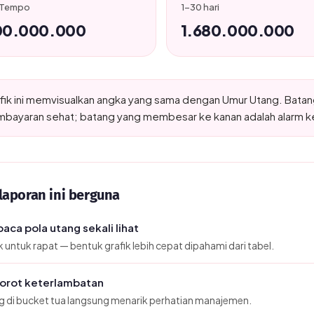
 Tempo
1–30 hari
00.000.000
1.680.000.000
fik ini memvisualkan angka yang sama dengan Umur Utang. Batan
bayaran sehat; batang yang membesar ke kanan adalah alarm k
laporan ini berguna
ca pola utang sekali lihat
untuk rapat — bentuk grafik lebih cepat dipahami dari tabel.
orot keterlambatan
 di bucket tua langsung menarik perhatian manajemen.