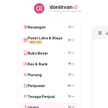
Skip
doniirvan
id
DI
to
PERSONAL ACCURATE CONSULTANT
content
Keuangan
31
Pusat Laba & Biaya
10
ADD-ON
Buku Besar
17
Kas & Bank
19
Piutang
19
Penjualan
46
Tenaga Penjual
13
Utang
15