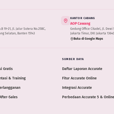
KANTOR CABANG
AOP Cawang
 19–21, Jl. Jalur Sutera No.25BC,
Gedung Office Citadel, Jl. Dewi S
ng Selatan, Banten 15143
Jakarta Timur, DKI Jakarta 1364
Buka di Google Maps
SUMBER DAYA
i Gratis
Daftar Laporan Accurate
tasi & Training
Fitur Accurate Online
erlangganan
Integrasi Accurate
After-Sales
Perbedaan Accurate 5 & Onlin