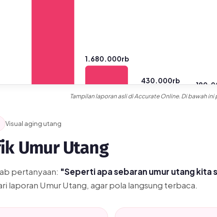
1.680.000rb
430.000rb
180.0
Tampilan laporan asli di Accurate Online. Di bawah i
Belum Tempo
1-30
31-60
61-
Visual aging utang
fik Umur Utang
Ditampilkan transaksi utama sebagai contoh. Rincian lengkap selu
ab pertanyaan:
"Seperti apa sebaran umur utang kita s
ari laporan Umur Utang, agar pola langsung terbaca.