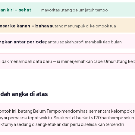
n kiri = sehat
mayoritas utang belum jatuh tempo
sar ke kanan = bahaya
utang menumpuk di kelompok tua
ngkan antar periode
pantau apakah profil membaik tiap bulan
 tidak menambah data baru — ia menerjemahkan tabel Umur Utang ke 
ah angka di atas
ontoh ini, batang Belum Tempo mendominasi sementara kelompok tua
r pemasok tepat waktu. Sisa kecil di bucket >120 hari hampir seluru
kturnya sedang disengketakan dan perlu diselesaikan tersendiri.