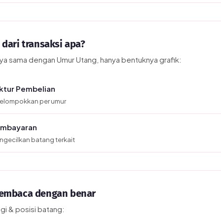
dari transaksi apa?
a sama dengan Umur Utang, hanya bentuknya grafik:
ktur Pembelian
kelompokkan per umur
mbayaran
gecilkan batang terkait
embaca dengan benar
gi & posisi batang: