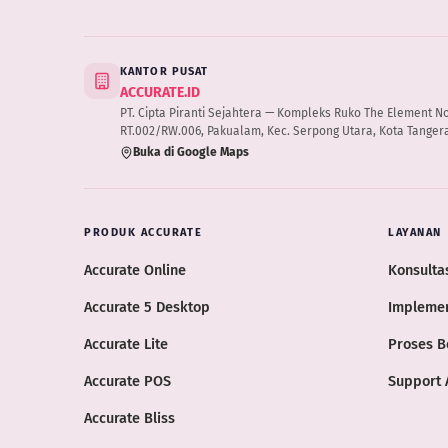
KANTOR PUSAT
ACCURATE.ID
PT. Cipta Piranti Sejahtera — Kompleks Ruko The Element No.B
RT.002/RW.006, Pakualam, Kec. Serpong Utara, Kota Tangera
Buka di Google Maps
PRODUK ACCURATE
LAYANAN
Accurate Online
Konsultas
Accurate 5 Desktop
Implemen
Accurate Lite
Proses B
Accurate POS
Support 
Accurate Bliss