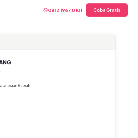
0812 1967 0101
Coba Gratis
WANG
g
ndonesian Rupiah