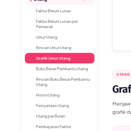
Faktur Belum Lunas
Faktur Belum Lunas per
Pemasok
Umur Utang
Rincian Umur Utang
Grafik Umur Utang
Buku Besar Pembantu Utang
UTANG
Rincian Buku Besar Pembantu
Utang
Gra
Histori Utang
Menjaw
Pernyataan Utang
grafik d
Utang per Bulan
Pembayaran Faktur