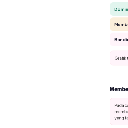
Domina
Membe
Bandi
Grafik
Membed
Pada c
membaya
yang fa