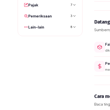
Pajak
7
Pemeriksaan
3
Datang 
Lain-lain
8
Sumberny
Fa
di
Pe
men
Cara m
Baca ting