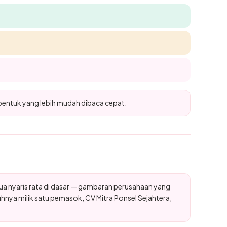
bentuk yang lebih mudah dibaca cepat.
 nyaris rata di dasar — gambaran perusahaan yang
hnya milik satu pemasok, CV Mitra Ponsel Sejahtera,