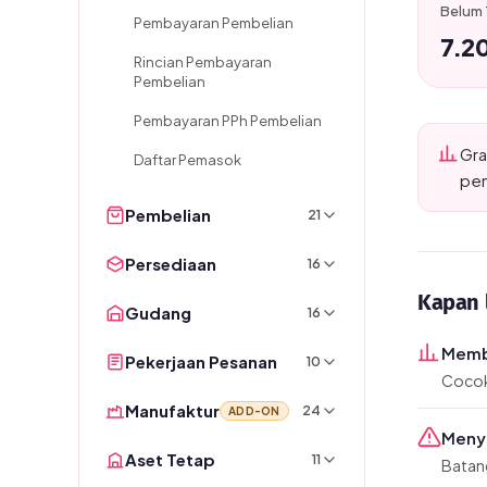
Belum
Pembayaran Pembelian
7.2
Rincian Pembayaran
Pembelian
Pembayaran PPh Pembelian
Gra
Daftar Pemasok
pem
Pembelian
21
Persediaan
16
Kapan 
Gudang
16
Memba
Pekerjaan Pesanan
10
Cocok 
Manufaktur
24
ADD-ON
Meny
Aset Tetap
11
Batang