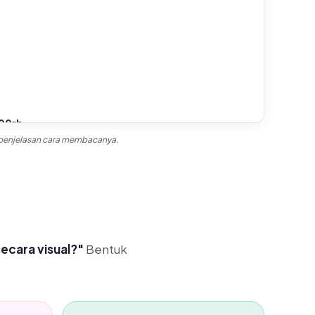
00rb
70.000rb
40.000rb
ni penjelasan cara membacanya.
90
91-120
>120
ruh transaksi tersedia di Accurate Online.
ecara visual?"
Bentuk