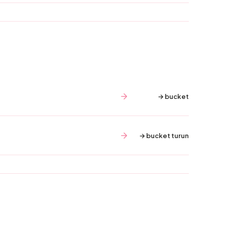
→ bucket
→ bucket turun