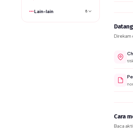
Lain-lain
8
Datang 
Direkam d
Ch
tit
Pe
nom
Cara m
Baca akt