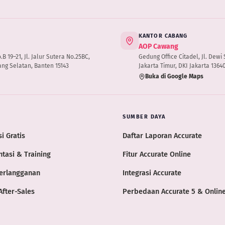
KANTOR CABANG
AOP Cawang
 19–21, Jl. Jalur Sutera No.25BC,
Gedung Office Citadel, Jl. Dewi S
ng Selatan, Banten 15143
Jakarta Timur, DKI Jakarta 1364
Buka di Google Maps
SUMBER DAYA
i Gratis
Daftar Laporan Accurate
tasi & Training
Fitur Accurate Online
erlangganan
Integrasi Accurate
After-Sales
Perbedaan Accurate 5 & Onlin