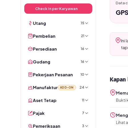
Data c
Check In per Karyawan
GPS
Utang
15
Pembelian
21
Ini
tap
Persediaan
16
Gudang
16
Pekerjaan Pesanan
10
Kapan 
Manufaktur
24
ADD-ON
Meman
Aset Tetap
Bukti 
11
Pajak
7
Menga
Lihat 
Pemeriksaan
3