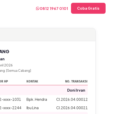
0812 1967 0101
Coba Gratis
WANG
wan
pril 2026
abang: [Semua Cabang]
OR HP
KONTAK
NO. TRANSAKSI
Doni Irvan
2-xxxx-1031
Bpk. Hendra
CI.2026.04.00012
2-xxxx-2244
Ibu Lina
CI.2026.04.00021