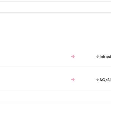
→ lokasi
→ SO/SI