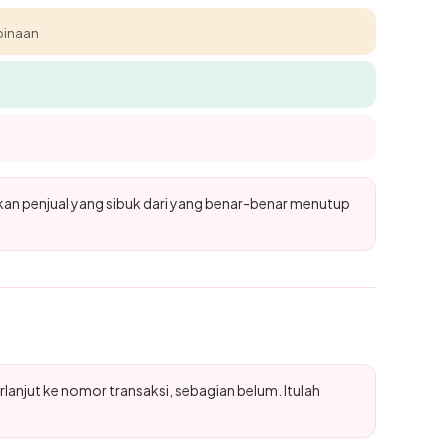
mbinaan
n penjual yang sibuk dari yang benar-benar menutup
rlanjut ke nomor transaksi, sebagian belum. Itulah