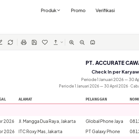
Produk
Promo
Verifikasi
PT. ACCURATE CA
Check In per Karya
Periode 1 Januari 2026 — 30 A
Periode 1 Januari 2026 — 30 April 2026 · C
GAL
ALAMAT
PELANGGAN
NOM
pr 2026
Jl. Mangga Dua Raya, Jakarta
Global Phone Jaya
081
pr 2026
ITC Roxy Mas, Jakarta
PT Galaxy Phone
081