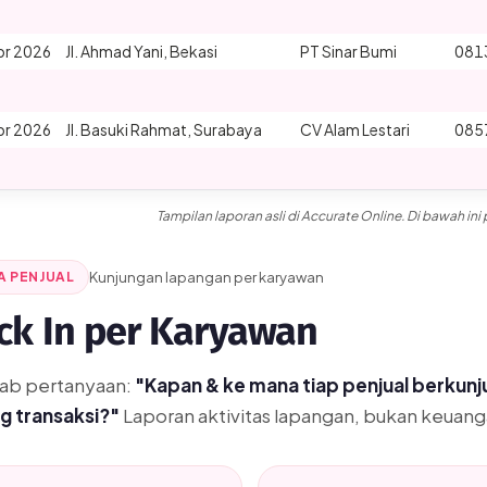
pr 2026
Jl. Ahmad Yani, Bekasi
PT Sinar Bumi
081
pr 2026
Jl. Basuki Rahmat, Surabaya
CV Alam Lestari
085
pr 2026
Jl. Kertajaya, Surabaya
CV Cahaya Ponsel
085
Tampilan laporan asli di Accurate Online. Di bawah i
Ditampilkan transaksi utama sebagai contoh. Rincian lengkap selu
A PENJUAL
Kunjungan lapangan per karyawan
ck In per Karyawan
ab pertanyaan:
"Kapan & ke mana tiap penjual berkun
g transaksi?"
Laporan aktivitas lapangan, bukan keuang