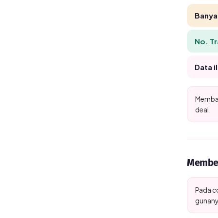
Banyak
No. Tr
Data i
Membac
deal.
Membed
Pada co
gunanya