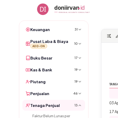
Skip
doniirvan
id
DI
to
PERSONAL ACCURATE CONSULTANT
content
Keuangan
31
Pusat Laba & Biaya
10
ADD-ON
Buku Besar
17
Kas & Bank
19
Piutang
19
TANG
Penjualan
46
03 A
Tenaga Penjual
13
17 A
Faktur Belum Lunas per