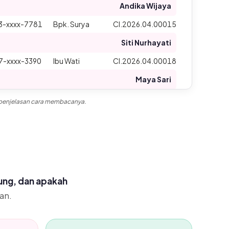
Andika Wijaya
3-xxxx-7781
Bpk. Surya
CI.2026.04.00015
Siti Nurhayati
7-xxxx-3390
Ibu Wati
CI.2026.04.00018
Maya Sari
7-xxxx-9921
Bpk. Joko
CI.2026.04.00024
ni penjelasan cara membacanya.
ruh transaksi tersedia di Accurate Online.
jung, dan apakah
an.