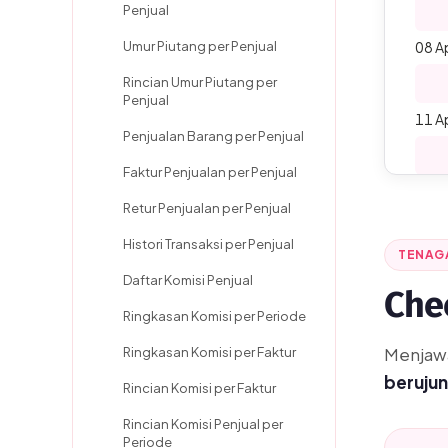
Penjual
Umur Piutang per Penjual
08 A
Rincian Umur Piutang per
Penjual
11 A
Penjualan Barang per Penjual
Faktur Penjualan per Penjual
19 A
Retur Penjualan per Penjual
Histori Transaksi per Penjual
TENAG
Daftar Komisi Penjual
Che
Ringkasan Komisi per Periode
Menjaw
Ringkasan Komisi per Faktur
berujun
Rincian Komisi per Faktur
Rincian Komisi Penjual per
Periode