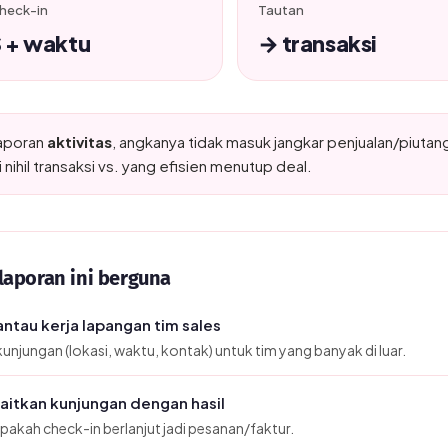
heck-in
Tautan
 + waktu
→ transaksi
 laporan
aktivitas
, angkanya tidak masuk jangkar penjualan/piutang
i nihil transaksi vs. yang efisien menutup deal.
laporan ini berguna
tau kerja lapangan tim sales
kunjungan (lokasi, waktu, kontak) untuk tim yang banyak di luar.
itkan kunjungan dengan hasil
apakah check-in berlanjut jadi pesanan/faktur.