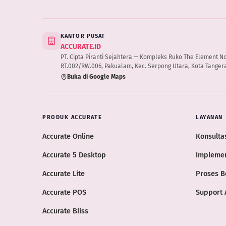
KANTOR PUSAT
ACCURATE.ID
PT. Cipta Piranti Sejahtera — Kompleks Ruko The Element No.B
RT.002/RW.006, Pakualam, Kec. Serpong Utara, Kota Tangera
Buka di Google Maps
PRODUK ACCURATE
LAYANAN
Accurate Online
Konsultas
Accurate 5 Desktop
Implemen
Accurate Lite
Proses B
Accurate POS
Support 
Accurate Bliss