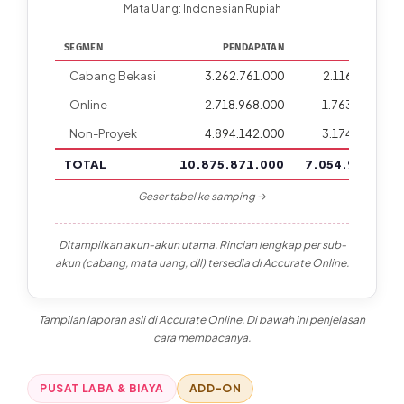
Mata Uang: Indonesian Rupiah
SEGMEN
PENDAPATAN
BPP
Cabang Bekasi
3.262.761.000
2.116.498.000
Online
2.718.968.000
1.763.748.000
Non-Proyek
4.894.142.000
3.174.748.000
TOTAL
10.875.871.000
7.054.994.000
Geser tabel ke samping →
Ditampilkan akun-akun utama. Rincian lengkap per sub-
akun (cabang, mata uang, dll) tersedia di Accurate Online.
Tampilan laporan asli di Accurate Online. Di bawah ini penjelasan
cara membacanya.
PUSAT LABA & BIAYA
ADD-ON