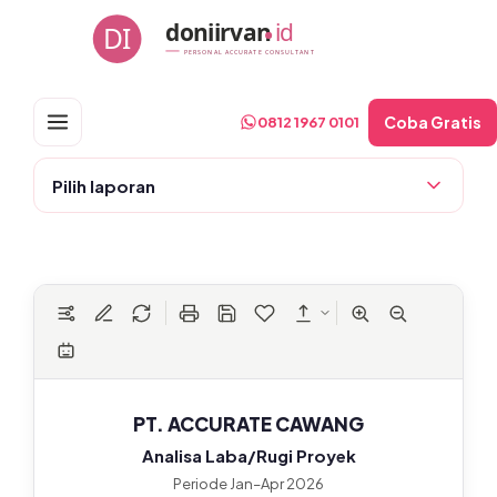
Skip
doniirvan
id
DI
to
PERSONAL ACCURATE CONSULTANT
content
Coba Gratis
0812 1967 0101
Pilih laporan
PT. ACCURATE CAWANG
Analisa Laba/Rugi Proyek
Periode Jan–Apr 2026