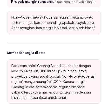
Proyek margin rendah
evaluasi apakah layak dilanjut
Non-Proyek mewakili operasi reguler, bukan proyek
tertentu — jadikan pembanding: apakah proyek baru
Anda menghasilkan margin lebih baik dari bisnis biasa?
Membedah angka di atas
Pada contoh ini, Cabang Bekasi memimpin dengan
laba Rp 949 jt, disusul Online Rp 791 jt. Keduanya
proyek baru yang sudah positif. Non-Proyek (operasi
reguler) menyumbang Rp 1,09 M. Karena margin
Cabang Bekasi setara operasi reguler, ekspansi
cabang terbukti sama menguntungkannya dengan
bisnis inti — alasan kuat untuk lanjut.