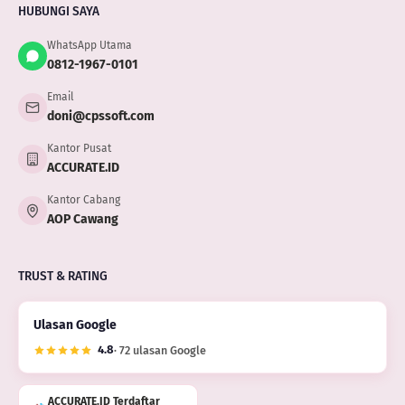
HUBUNGI SAYA
WhatsApp Utama
0812-1967-0101
Email
doni@cpssoft.com
Kantor Pusat
ACCURATE.ID
Kantor Cabang
AOP Cawang
TRUST & RATING
Ulasan Google
4.8
· 72 ulasan Google
ACCURATE.ID Terdaftar