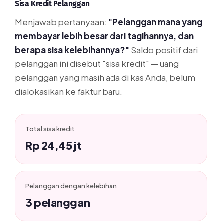
Sisa Kredit Pelanggan
Menjawab pertanyaan:
"Pelanggan mana yang
membayar lebih besar dari tagihannya, dan
berapa sisa kelebihannya?"
Saldo positif dari
pelanggan ini disebut "sisa kredit" — uang
pelanggan yang masih ada di kas Anda, belum
dialokasikan ke faktur baru.
Total sisa kredit
Rp 24,45 jt
Pelanggan dengan kelebihan
3 pelanggan