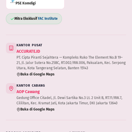
PSE Komdigi
Mitra Eksklusif
FAC Institute
KANTOR PUSAT
ACCURATE.ID
PT. Cipta Piranti Sejahtera — Kompleks Ruko The Element No.B 19–
21, Jl. Jalur Sutera No.25BC, RT.002/RW.006, Pakualam, Kec. Serpong
Utara, Kota Tangerang Selatan, Banten 15143
Buka di Google Maps
KANTOR CABANG
AOP Cawang
Gedung Office Citadel, Jl. Dewi Sartika No.3 Lt. 2 Unit B, RT.11/RW.7,
Cililitan, Kec. Kramat Jati, Kota Jakarta Timur, DKI Jakarta 13640
Buka di Google Maps