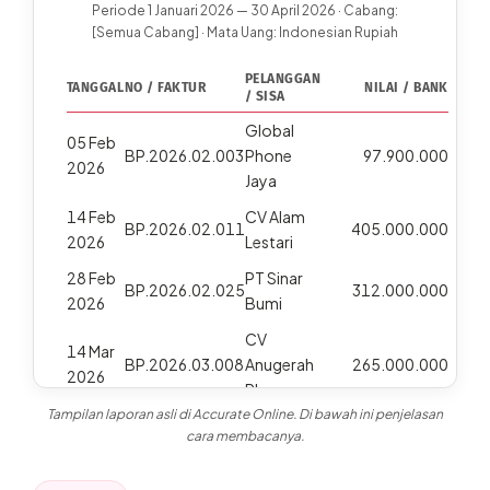
Periode 1 Januari 2026 — 30 April 2026 · Cabang:
[Semua Cabang] · Mata Uang: Indonesian Rupiah
PELANGGAN
TANGGAL
NO / FAKTUR
NILAI / BANK
/ SISA
Global
05 Feb
BP.2026.02.003
Phone
97.900.000
2026
Jaya
14 Feb
CV Alam
BP.2026.02.011
405.000.000
2026
Lestari
28 Feb
PT Sinar
BP.2026.02.025
312.000.000
2026
Bumi
CV
14 Mar
BP.2026.03.008
Anugerah
265.000.000
2026
Phone
Tampilan laporan asli di Accurate Online. Di bawah ini penjelasan
30 Mar
PT Galaxy
BP.2026.03.020
cara membacanya.
405.000.000
2026
Phone
Global