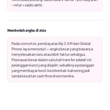
− retur = saldo akhir.
Membedah angka di atas
Pada contoh ini, pembayaran Rp 3,5 M dari Global
Phone Jaya menonjol — angka besar yang biasanya
menyelesaikan satu atau lebih faktur sekaligus.
Pelunasan besar dalam satu kali transfer adalah ciri
pelanggan kunci yang disiplin; sebaliknya pelanggan
yang membayar kecil-kecil berkali-kali sering jadi
tanda kesulitan cash flow di sisi mereka.