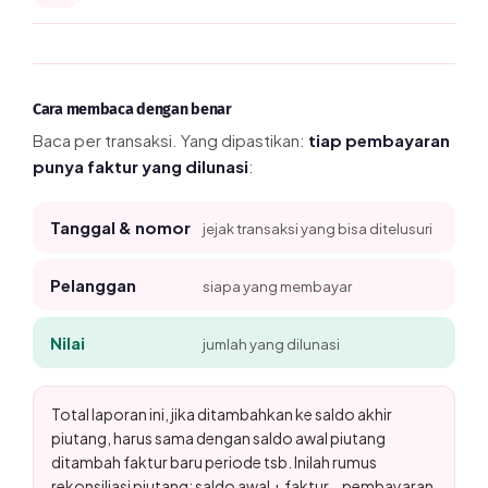
Cara membaca dengan benar
Baca per transaksi. Yang dipastikan:
tiap pembayaran
punya faktur yang dilunasi
:
Tanggal & nomor
jejak transaksi yang bisa ditelusuri
Pelanggan
siapa yang membayar
Nilai
jumlah yang dilunasi
Total laporan ini, jika ditambahkan ke saldo akhir
piutang, harus sama dengan saldo awal piutang
ditambah faktur baru periode tsb. Inilah rumus
rekonsiliasi piutang: saldo awal + faktur − pembayaran