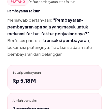
PIUTANG
18 Apr
Daftar pembayaran atas faktur
BP.2026.04.017
Phone
3.502.600.000
2026
Jaya
Pembayaran Faktur
25 Apr
PT Maju
Menjawab pertanyaan:
"Pembayaran-
BP.2026.04.024
190.000.000
2026
Selular
pembayaran apa saja yang masuk untuk
TOTAL
5.177.500.000
melunasi faktur-faktur penjualan saya?"
Berfokus pada sisi
transaksi pembayaran
,
Ditampilkan transaksi utama sebagai contoh. Rincian
bukan sisi piutangnya. Tiap baris adalah satu
lengkap seluruh transaksi tersedia di Accurate Online.
pembayaran dari pelanggan.
Total pembayaran
Rp 5,18 M
Jumlah transaksi
7 pembayaran