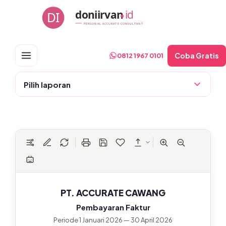
Skip
doniirvan
id
DI
to
PERSONAL ACCURATE CONSULTANT
content
Coba Gratis
0812 1967 0101
Pilih laporan
PT. ACCURATE CAWANG
Pembayaran Faktur
Periode 1 Januari 2026 — 30 April 2026