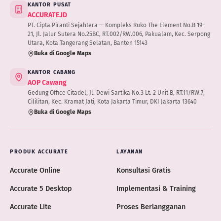
KANTOR PUSAT
ACCURATE.ID
PT. Cipta Piranti Sejahtera — Kompleks Ruko The Element No.B 19–
21, Jl. Jalur Sutera No.25BC, RT.002/RW.006, Pakualam, Kec. Serpong
Utara, Kota Tangerang Selatan, Banten 15143
Buka di Google Maps
KANTOR CABANG
AOP Cawang
Gedung Office Citadel, Jl. Dewi Sartika No.3 Lt. 2 Unit B, RT.11/RW.7,
Cililitan, Kec. Kramat Jati, Kota Jakarta Timur, DKI Jakarta 13640
Buka di Google Maps
PRODUK ACCURATE
LAYANAN
Accurate Online
Konsultasi Gratis
Accurate 5 Desktop
Implementasi & Training
Accurate Lite
Proses Berlangganan