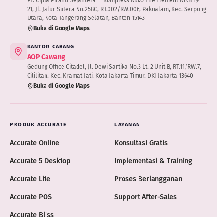
PT. Cipta Piranti Sejahtera — Kompleks Ruko The Element No.B 19–
21, Jl. Jalur Sutera No.25BC, RT.002/RW.006, Pakualam, Kec. Serpong
Utara, Kota Tangerang Selatan, Banten 15143
Buka di Google Maps
KANTOR CABANG
AOP Cawang
Gedung Office Citadel, Jl. Dewi Sartika No.3 Lt. 2 Unit B, RT.11/RW.7,
Cililitan, Kec. Kramat Jati, Kota Jakarta Timur, DKI Jakarta 13640
Buka di Google Maps
PRODUK ACCURATE
LAYANAN
Accurate Online
Konsultasi Gratis
Accurate 5 Desktop
Implementasi & Training
Accurate Lite
Proses Berlangganan
Accurate POS
Support After-Sales
Accurate Bliss