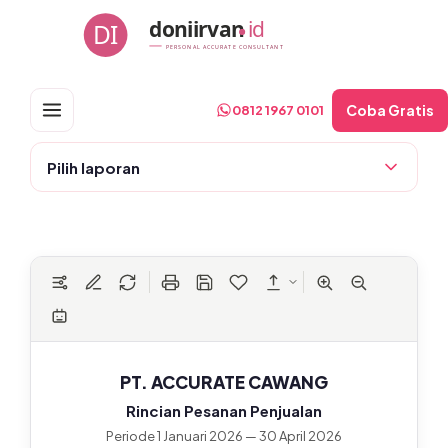
Skip
doniirvan
id
DI
to
PERSONAL ACCURATE CONSULTANT
content
Coba Gratis
0812 1967 0101
Pilih laporan
PT. ACCURATE CAWANG
Rincian Pesanan Penjualan
Periode 1 Januari 2026 — 30 April 2026