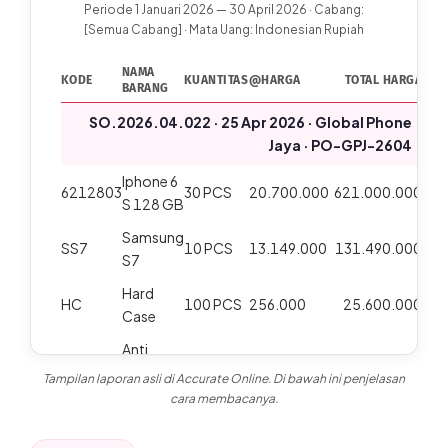
Periode 1 Januari 2026 — 30 April 2026 · Cabang:
[Semua Cabang] · Mata Uang: Indonesian Rupiah
NAMA
KODE
KUANTITAS
@HARGA
TOTAL HARGA
BARANG
SO.2026.04.022 · 25 Apr 2026 · Global Phone
Jaya · PO-GPJ-2604
Iphone 6
6212803
30 PCS
20.700.000
621.000.000
S 128 GB
Samsung
SS7
10 PCS
13.149.000
131.490.000
S7
Hard
HC
100 PCS
256.000
25.600.000
Case
Anti
AGI6
Gores
69 PCS
100.000
6.910.000
Tampilan laporan asli di Accurate Online. Di bawah ini penjelasan
Iphone 6
cara membacanya.
Sub
785.000.000