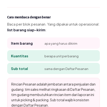
Cara membaca dengan benar
Baca per blok pesanan. Yang dipakai untuk operasional:
list barang siap-kirim
:
Item barang
apa yang harus dikirim
Kuantitas
berapa unit per barang
Sub total
sama dengan Daftar Pesanan
Rincian Pesanan adalah jembatan antara penjualan dan
gudang: tim sales melihat ringkasan di Daftar Pesanan,
tim gudang membutuhkan rincian item dari laporan ini
untuk picking & packing. Sub total wajib konsisten
dengan Daftar Pesanan.