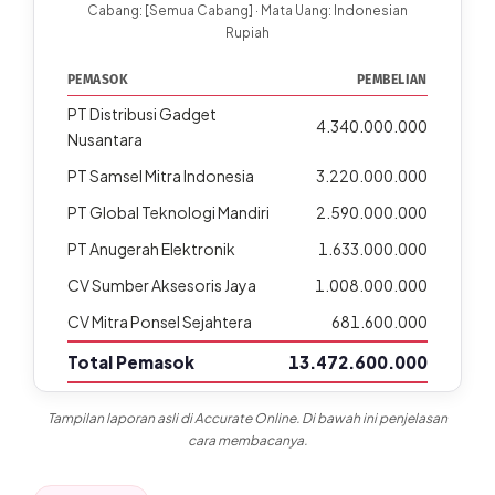
Cabang: [Semua Cabang] · Mata Uang: Indonesian
Rupiah
PEMASOK
PEMBELIAN
PT Distribusi Gadget
4.340.000.000
Nusantara
PT Samsel Mitra Indonesia
3.220.000.000
PT Global Teknologi Mandiri
2.590.000.000
PT Anugerah Elektronik
1.633.000.000
CV Sumber Aksesoris Jaya
1.008.000.000
CV Mitra Ponsel Sejahtera
681.600.000
Total Pemasok
13.472.600.000
Tampilan laporan asli di Accurate Online. Di bawah ini penjelasan
cara membacanya.