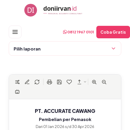
Skip
doniirvan
id
DI
to
PERSONAL ACCURATE CONSULTANT
content
Coba Gratis
0812 1967 0101
Pilih laporan
PT. ACCURATE CAWANG
Pembelian per Pemasok
Dari 01 Jan 2026 s/d 30 Apr 2026