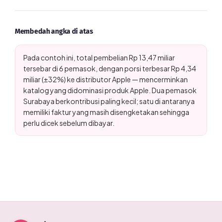
Membedah angka di atas
Pada contoh ini, total pembelian Rp 13,47 miliar
tersebar di 6 pemasok, dengan porsi terbesar Rp 4,34
miliar (±32%) ke distributor Apple — mencerminkan
katalog yang didominasi produk Apple. Dua pemasok
Surabaya berkontribusi paling kecil; satu di antaranya
memiliki faktur yang masih disengketakan sehingga
perlu dicek sebelum dibayar.