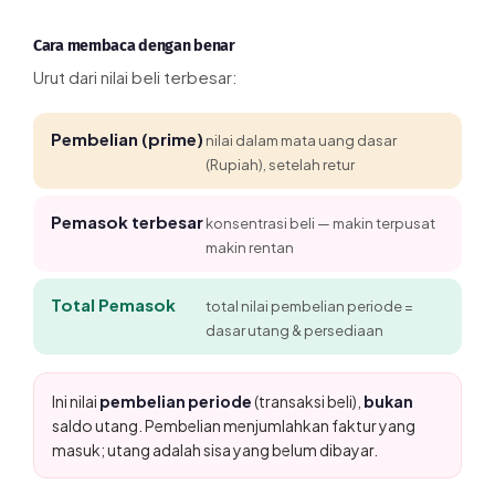
Cara membaca dengan benar
Urut dari nilai beli terbesar:
Pembelian (prime)
nilai dalam mata uang dasar
(Rupiah), setelah retur
Pemasok terbesar
konsentrasi beli — makin terpusat
makin rentan
Total Pemasok
total nilai pembelian periode =
dasar utang & persediaan
Ini nilai
pembelian periode
(transaksi beli),
bukan
saldo utang. Pembelian menjumlahkan faktur yang
masuk; utang adalah sisa yang belum dibayar.