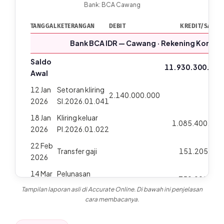
Bank: BCA Cawang
TANGGAL
KETERANGAN
DEBIT
KREDIT/SALDO
Bank BCA IDR — Cawang · Rekening Koran
Saldo
11.930.300.000
Awal
12 Jan
Setoran kliring
2.140.000.000
2026
SI.2026.01.041
18 Jan
Kliring keluar
1.085.400.000
2026
PI.2026.01.022
22 Feb
Transfer gaji
151.205.060
2026
14 Mar
Pelunasan
750.000.000
2026
kredit bank
Tampilan laporan asli di Accurate Online. Di bawah ini penjelasan
cara membacanya.
30 Apr
Biaya
3.194.940
2026
administrasi