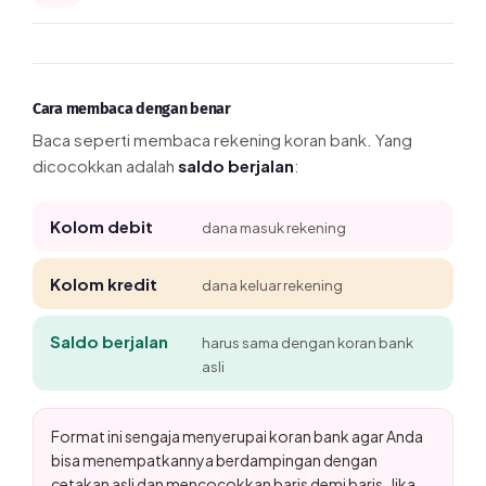
Cara membaca dengan benar
Baca seperti membaca rekening koran bank. Yang
dicocokkan adalah
saldo berjalan
:
Kolom debit
dana masuk rekening
Kolom kredit
dana keluar rekening
Saldo berjalan
harus sama dengan koran bank
asli
Format ini sengaja menyerupai koran bank agar Anda
bisa menempatkannya berdampingan dengan
cetakan asli dan mencocokkan baris demi baris. Jika