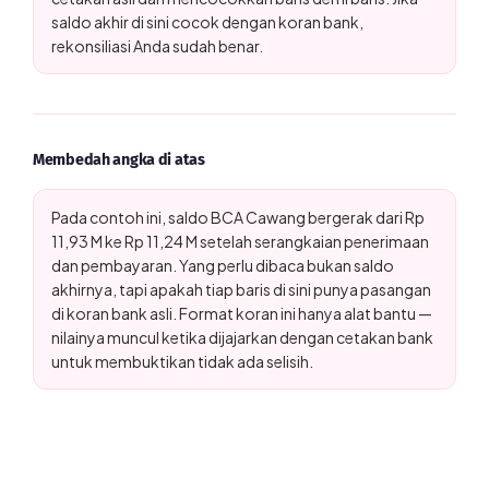
saldo akhir di sini cocok dengan koran bank,
rekonsiliasi Anda sudah benar.
Membedah angka di atas
Pada contoh ini, saldo BCA Cawang bergerak dari Rp
11,93 M ke Rp 11,24 M setelah serangkaian penerimaan
dan pembayaran. Yang perlu dibaca bukan saldo
akhirnya, tapi apakah tiap baris di sini punya pasangan
di koran bank asli. Format koran ini hanya alat bantu —
nilainya muncul ketika dijajarkan dengan cetakan bank
untuk membuktikan tidak ada selisih.