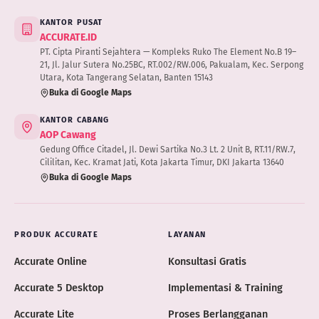
KANTOR PUSAT
ACCURATE.ID
PT. Cipta Piranti Sejahtera — Kompleks Ruko The Element No.B 19–
21, Jl. Jalur Sutera No.25BC, RT.002/RW.006, Pakualam, Kec. Serpong
Utara, Kota Tangerang Selatan, Banten 15143
Buka di Google Maps
KANTOR CABANG
AOP Cawang
Gedung Office Citadel, Jl. Dewi Sartika No.3 Lt. 2 Unit B, RT.11/RW.7,
Cililitan, Kec. Kramat Jati, Kota Jakarta Timur, DKI Jakarta 13640
Buka di Google Maps
PRODUK ACCURATE
LAYANAN
Accurate Online
Konsultasi Gratis
Accurate 5 Desktop
Implementasi & Training
Accurate Lite
Proses Berlangganan