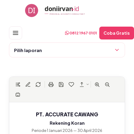
Skip
doniirvan
id
DI
to
PERSONAL ACCURATE CONSULTANT
content
Coba Gratis
0812 1967 0101
Pilih laporan
PT. ACCURATE CAWANG
Rekening Koran
Periode 1 Januari 2026 — 30 April 2026