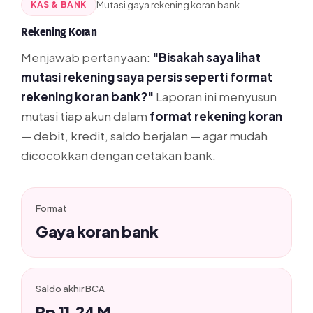
KAS & BANK
Mutasi gaya rekening koran bank
Saldo
11.240.500.000
Akhir
Rekening Koran
Menjawab pertanyaan:
"Bisakah saya lihat
mutasi rekening saya persis seperti format
Ditampilkan transaksi utama sebagai contoh. Rincian
lengkap seluruh transaksi tersedia di Accurate Online.
rekening koran bank?"
Laporan ini menyusun
mutasi tiap akun dalam
format rekening koran
— debit, kredit, saldo berjalan — agar mudah
dicocokkan dengan cetakan bank.
Format
Gaya koran bank
Saldo akhir BCA
Rp 11,24 M