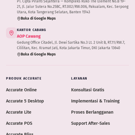
PT. Cipta Piranti Sejahtera — Kompleks Ruko The Element No.B 19–
21, Jl. Jalur Sutera No.25BC, RT.002/RW.006, Pakualam, Kec. Serpong
Utara, Kota Tangerang Selatan, Banten 15143
Buka di Google Maps
KANTOR CABANG
AOP Cawang
Gedung Office Citadel, Jl. Dewi Sartika No.3 Lt. 2 Unit B, RT.11/RW.7,
Cililitan, Kec. Kramat Jati, Kota Jakarta Timur, DKI Jakarta 13640
Buka di Google Maps
PRODUK ACCURATE
LAYANAN
Accurate Online
Konsultasi Gratis
Accurate 5 Desktop
Implementasi & Training
Accurate Lite
Proses Berlangganan
Accurate POS
Support After-Sales
Accurate Bliss