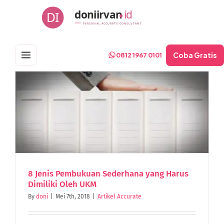
Skip
doniirvan
id
DI
to
PERSONAL ACCURATE CONSULTANT
content
Coba Gratis
0812 1967 0101
8 Jenis Pembukuan Sederhana yang Harus
Dimiliki Oleh UKM
By
doni
|
Mei 7th, 2018
|
Artikel Accurate