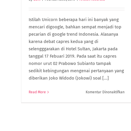
Istilah Unicorn beberapa hari ini banyak yang
mencari digoogle, bahkan sempat menjadi top
pecarian di google trend Indonesia. Alasanya
karena debat capres kedua yang di
selengggarakan di Hotel Sultan, Jakarta pada
tanggal 17 Febuari 2019. Pada saat itu capres
nomor urut 02 Prabowo Subianto tampak
sedikit kebingungan mengenai pertanyaan yang
diberikan Joko Widodo (Jokowi) soal [...]
pad
Read More
Komentar Dinonaktifkan
Uni
Buk
Kud
Loh,
Ket
Isti