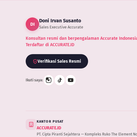
Uni
Doni Irvan Susanto
DI
Sales Executive Accurate
Konsultan resmi dan berpengalaman Accurate Indonesia
Terdaftar di ACCURATE.ID
Verifikasi Sales Resmi
Ikuti saya:
KANTOR PUSAT
ACCURATE.ID
PT. Cipta Piranti Sejahtera — Kompleks Ruko The Element No.B