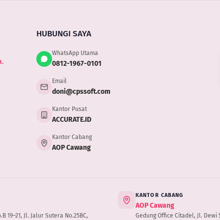
corn
HUBUNGI SAYA
WhatsApp Utama
.
0812-1967-0101
Email
doni@cpssoft.com
Kantor Pusat
ACCURATE.ID
Kantor Cabang
AOP Cawang
KANTOR CABANG
AOP Cawang
 19–21, Jl. Jalur Sutera No.25BC,
Gedung Office Citadel, Jl. Dewi S