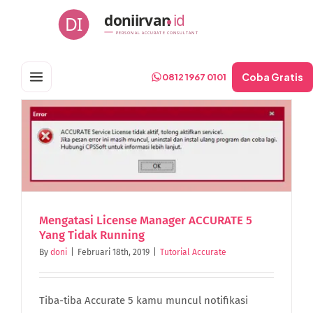
Skip
doniirvan
id
DI
to
PERSONAL ACCURATE CONSULTANT
content
Coba Gratis
0812 1967 0101
Mengatasi License Manager ACCURATE 5
Yang Tidak Running
By
doni
|
Februari 18th, 2019
|
Tutorial Accurate
Tiba-tiba Accurate 5 kamu muncul notifikasi