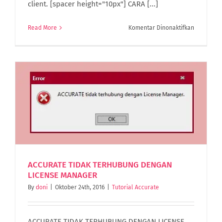
client. [spacer height="10px"] CARA [...]
pada
Read More
Komentar Dinonaktifkan
CARA
MEMINDA
ACCURATE
LISENCE
MANAGER
ACCURATE TIDAK TERHUBUNG DENGAN
LICENSE MANAGER
By
doni
|
Oktober 24th, 2016
|
Tutorial Accurate
ACCURATE TIDAK TERHUBUNG DENGAN LICENSE