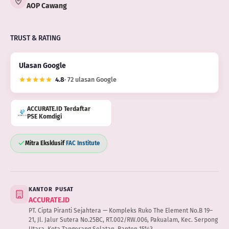
AOP Cawang
TRUST & RATING
Ulasan Google
4.8
· 72 ulasan Google
ACCURATE.ID Terdaftar
PSE Komdigi
Mitra Eksklusif
FAC Institute
KANTOR PUSAT
ACCURATE.ID
PT. Cipta Piranti Sejahtera — Kompleks Ruko The Element No.B 19–
21, Jl. Jalur Sutera No.25BC, RT.002/RW.006, Pakualam, Kec. Serpong
Utara, Kota Tangerang Selatan, Banten 15143