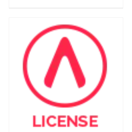
Server
Belum
Siap
(Server
Not
Ready)
ACCURATE