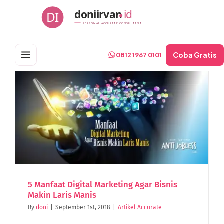
Skip
doniirvan
id
DI
to
PERSONAL ACCURATE CONSULTANT
content
Coba Gratis
0812 1967 0101
5 Manfaat Digital Marketing Agar Bisnis
Makin Laris Manis
By
doni
|
September 1st, 2018
|
Artikel Accurate