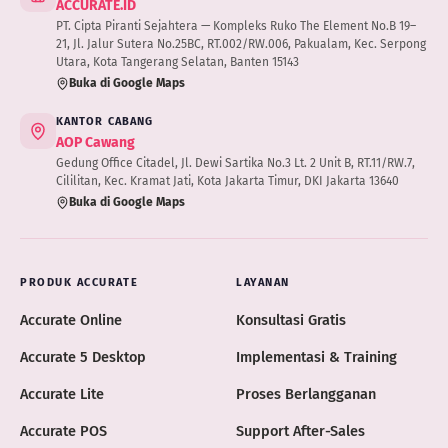
ACCURATE.ID
PT. Cipta Piranti Sejahtera — Kompleks Ruko The Element No.B 19–
21, Jl. Jalur Sutera No.25BC, RT.002/RW.006, Pakualam, Kec. Serpong
Utara, Kota Tangerang Selatan, Banten 15143
Buka di Google Maps
KANTOR CABANG
AOP Cawang
Gedung Office Citadel, Jl. Dewi Sartika No.3 Lt. 2 Unit B, RT.11/RW.7,
Cililitan, Kec. Kramat Jati, Kota Jakarta Timur, DKI Jakarta 13640
Buka di Google Maps
PRODUK ACCURATE
LAYANAN
Accurate Online
Konsultasi Gratis
Accurate 5 Desktop
Implementasi & Training
Accurate Lite
Proses Berlangganan
Accurate POS
Support After-Sales