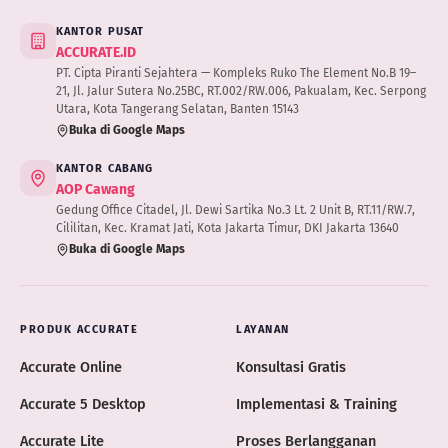
KANTOR PUSAT
ACCURATE.ID
PT. Cipta Piranti Sejahtera — Kompleks Ruko The Element No.B 19–
21, Jl. Jalur Sutera No.25BC, RT.002/RW.006, Pakualam, Kec. Serpong
Utara, Kota Tangerang Selatan, Banten 15143
Buka di Google Maps
KANTOR CABANG
AOP Cawang
Gedung Office Citadel, Jl. Dewi Sartika No.3 Lt. 2 Unit B, RT.11/RW.7,
Cililitan, Kec. Kramat Jati, Kota Jakarta Timur, DKI Jakarta 13640
Buka di Google Maps
PRODUK ACCURATE
LAYANAN
Accurate Online
Konsultasi Gratis
Accurate 5 Desktop
Implementasi & Training
Accurate Lite
Proses Berlangganan