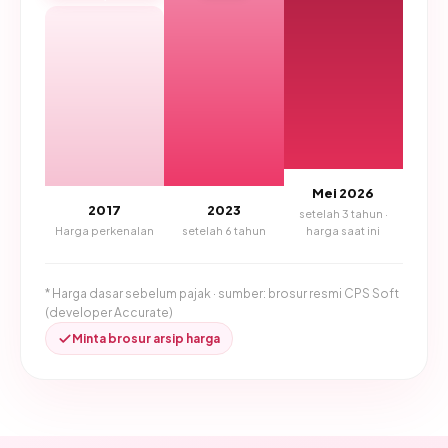
Mei 2026
2017
2023
setelah 3 tahun ·
Harga perkenalan
setelah 6 tahun
harga saat ini
* Harga dasar sebelum pajak · sumber: brosur resmi CPS Soft
(developer Accurate)
Minta brosur arsip harga