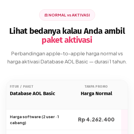
⚖️ NORMAL vs AKTIVASI
Lihat bedanya kalau Anda ambil
paket aktivasi
Perbandingan apple-to-apple harga normal vs
harga aktivasi Database AOL Basic — durasi 1 tahun.
FITUR / PAKET
TANPA PROMO
Database AOL Basic
Harga Normal
H
Harga software (2 user · 1
Rp 4.262.400
R
cabang)