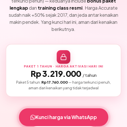
terkunci penuh) — keduanya include
bonus paket
lengkap
dan
training class resmi
. Harga Accurate
sudah naik +50% sejak 2017, dan jeda antar kenaikan
makin pendek. Yang kunci hari ini, aman dari kenaikan
berikutnya.
PAKET 1 TAHUN · HARGA AKTIVASI HARI INI
Rp 3.219.000
/ tahun
Paket 5 tahun:
Rp 17.760.000
— harga terkunci penuh,
aman dari kenaikan yang tidak terjadwal
Kunci harga via WhatsApp