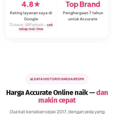
4.8★
Top Brand
Rating layanan saya di
Penghargaan 7 tahun
Google
untuk Accurate
72 ulasan · GBP pribadi —
cek
rekap real-time
📊 DATA HISTORIS HARGA RESMI
Harga Accurate Online naik —
dan
makin cepat
Dua kali kenaikan sejak 2017, dengan jeda yang