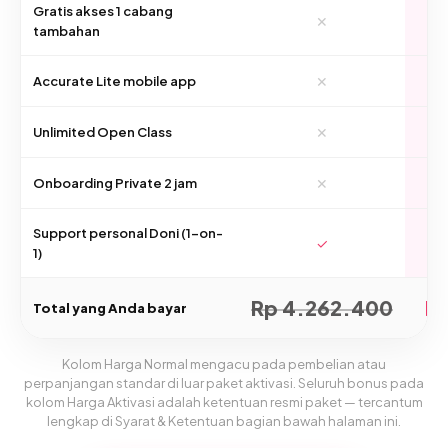
Gratis akses 1 cabang
✕
tambahan
✕
Accurate Lite mobile app
✕
Unlimited Open Class
✕
Onboarding Private 2 jam
Support personal Doni (1-on-
✓
1)
Rp 4.262.400
Rp
Total yang Anda bayar
Kolom Harga Normal mengacu pada pembelian atau
perpanjangan standar di luar paket aktivasi. Seluruh bonus pada
kolom Harga Aktivasi adalah ketentuan resmi paket — tercantum
lengkap di Syarat & Ketentuan bagian bawah halaman ini.