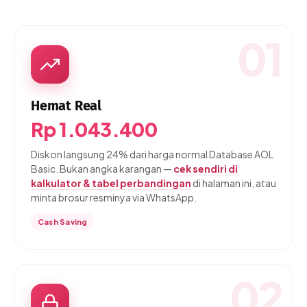
01
Hemat Real
Rp 1.043.400
Diskon langsung 24% dari harga normal Database AOL
Basic. Bukan angka karangan —
cek sendiri di
kalkulator & tabel perbandingan
di halaman ini, atau
minta brosur resminya via WhatsApp.
Cash Saving
02