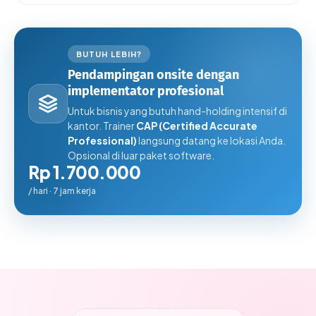
BUTUH LEBIH?
Pendampingan onsite dengan
implementator profesional
Untuk bisnis yang butuh hand-holding intensif di
kantor. Trainer
CAP (Certified Accurate
Professional)
langsung datang ke lokasi Anda.
Opsional di luar paket software.
Rp 1.700.000
/ hari · 7 jam kerja