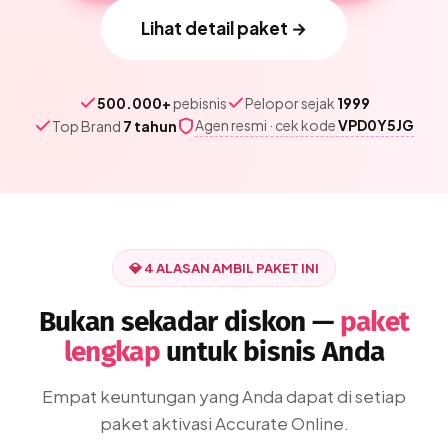
Lihat detail paket →
500.000+
pebisnis
Pelopor sejak
1999
Agen resmi · cek kode
VPD0Y5JG
Top Brand
7 tahun
💎 4 ALASAN AMBIL PAKET INI
Bukan sekadar diskon —
paket
lengkap
untuk bisnis Anda
Empat keuntungan yang Anda dapat di setiap
paket aktivasi Accurate Online.