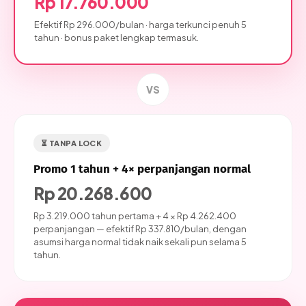
Rp 17.760.000
Efektif Rp 296.000/bulan · harga terkunci penuh 5
tahun · bonus paket lengkap termasuk.
VS
⏳ TANPA LOCK
Promo 1 tahun + 4× perpanjangan normal
Rp 20.268.600
Rp 3.219.000 tahun pertama + 4 × Rp 4.262.400
perpanjangan — efektif Rp 337.810/bulan, dengan
asumsi harga normal tidak naik sekali pun selama 5
tahun.