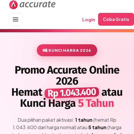
Skip
to
content
Login
Coba Gratis
🔒 Harga Accurate sudah naik +50% sejak 2017 — terakhir Mei 2026.
Kunci harga sekarang
· hemat Rp 1.043.400
🔒 KUNCI HARGA 2026
Promo Accurate Online
2026
Hemat
atau
Rp 1.043.400
Kunci Harga
5 Tahun
Dua pilihan paket aktivasi:
1 tahun
(hemat Rp
1.043.400 dari harga normal) atau
5 tahun
(harga